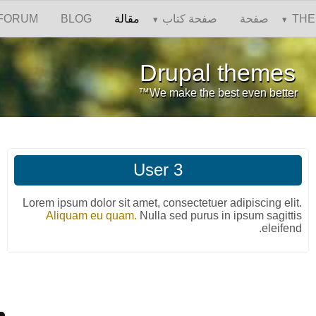
FORUM
BLOG
THE
صفحة
صفحة كتاب
مقالة
Drupal themes
We make the best even better™
User 3
Lorem ipsum dolor sit amet, consectetuer adipiscing elit.
Aliquam eu quam.
Nulla sed purus in ipsum sagittis
eleifend.