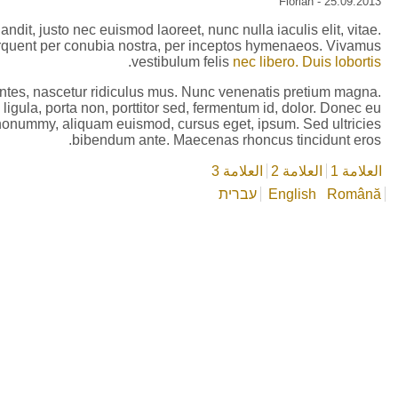
Florian
- 25.09.2013
dit, justo nec euismod laoreet, nunc nulla iaculis elit, vitae.
 torquent per conubia nostra, per inceptos hymenaeos. Vivamus
.
vestibulum felis
nec libero. Duis lobortis
ntes, nascetur ridiculus mus. Nunc venenatis pretium magna.
igula, porta non, porttitor sed, fermentum id, dolor. Donec eu
is nonummy, aliquam euismod, cursus eget, ipsum. Sed ultricies
bibendum ante. Maecenas rhoncus tincidunt eros.
العلامة 1
العلامة 2
العلامة 3
Română
English
עברית