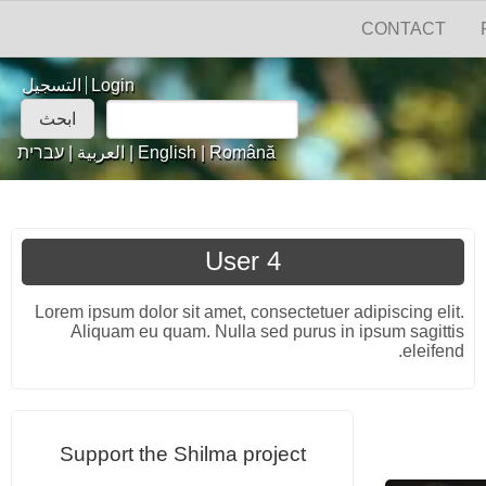
CONTACT
Login links
Login
التسجيل
‏ابحث ‏
استمارة البحث
Română
|
English
|
العربية
|
עברית
User 4
Lorem ipsum dolor sit amet, consectetuer adipiscing elit.
Aliquam eu quam. Nulla sed purus in ipsum sagittis
eleifend.
Support the Shilma project