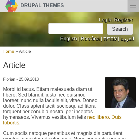
Skip to main content
Skip to search
toggl
DRUPAL THEMES
Login links
Login
Register
Search
Search form
English
|
Română
|
עברית
|
العربية
You are here
Home
»
Article
Article
Florian
- 25.09.2013
Morbi id lacus. Etiam malesuada diam ut
libero. Sed blandit, justo nec euismod
laoreet, nunc nulla iaculis elit, vitae. Donec
dolor. Class aptent taciti sociosqu ad litora
torquent per conubia nostra, per inceptos
hymenaeos. Vivamus vestibulum felis
nec libero. Duis
lobortis
.
Cum sociis natoque penatibus et magnis dis parturient
montes, nascetur ridiculus mus. Nunc venenatis pretium