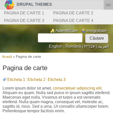
Mergi la conţinutul principal
Skip to search
toggl
DRUPAL THEMES
Meniu secundar
PAGINA DE CARTE 1
PAGINA DE CARTE 2
PAGINA DE CARTE 3
PAGINA DE CARTE 4
Login links
Autentificare
Inregistrare
Căutare
Formular de căutare
English
|
Română
|
עברית
|
العربية
Eşti aici
Acasă
»
Pagina de carte
Pagina de carte
Eticheta 1
Eticheta 2
Eticheta 3
Lorem ipsum dolor sit amet,
consectetuer adipiscing elit
.
Aliquam eu quam. Nulla sed purus in ipsum sagittis eleifend.
Maecenas eget nulla. Vivamus et turpis a est venenatis
eleifend. Nulla quam magna, consequat vel, molestie ac,
sagittis id, risus. Sed a urna. Ut convallis ullamcorper lorem.
Pellentesque tempor facilisis enim.